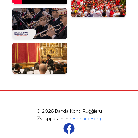
© 2026 Banda Konti Ruġġieru
Żviluppata minn
Bernard Borg
Follow Banda Konti Ruġġieru on 